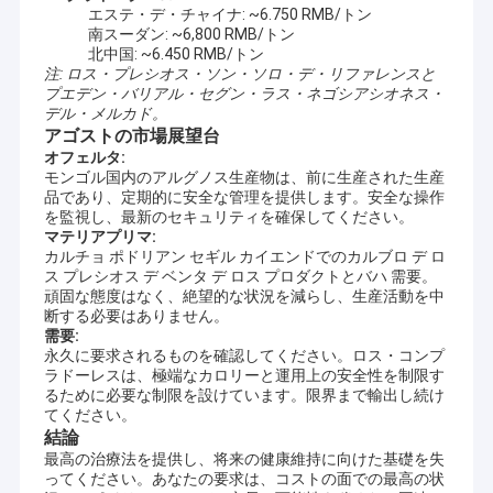
エステ・デ・チャイナ: ~6.750 RMB/トン
南スーダン: ~6,800 RMB/トン
北中国: ~6.450 RMB/トン
注: ロス・プレシオス・ソン・ソロ・デ・リファレンスと
プエデン・バリアル・セグン・ラス・ネゴシアシオネス・
デル・メルカド。
アゴストの市場展望台
オフェルタ:
モンゴル国内のアルグノス生産物は、前に生産された生産
品であり、定期的に安全な管理を提供します。安全な操作
を監視し、最新のセキュリティを確保してください。
マテリアプリマ:
カルチョ ポドリアン セギル カイエンドでのカルブロ デ ロ
ス プレシオス デ ベンタ デ ロス プロダクトとバハ 需要。
頑固な態度はなく、絶望的な状況を減らし、生産活動を中
断する必要はありません。
需要:
永久に要求されるものを確認してください。ロス・コンプ
ラドーレスは、極端なカロリーと運用上の安全性を制限す
るために必要な制限を設けています。限界まで輸出し続け
てください。
結論
最高の治療法を提供し、将来の健康維持に向けた基礎を失
ってください。あなたの要求は、コストの面での最高の状