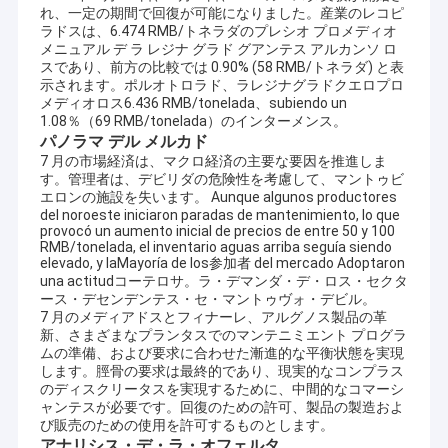
れ、一定の期間で回復が可能になりました。産業のレコピ
ラドスは、6.474 RMB/トネラダのプレシオ プロメディオ
メニュアル デ ラ レジナ グラド グアンテス アルカンソ ロ
スであり、前方の比較では 0.90% (58 RMB/トネラダ) と表
示されます。ポルオトロラド、ラレジナグラドクエロプロ
メディオロス6.436 RMB/tonelada、subiendo un
1.08％（69 RMB/tonelada）のインターメンス。
パノラマ デル メルカド
7 月の市場経済は、マクロ経済の主要な要因を推進しま
す。管理者は、デビリダの危険性を考慮して、マントゥビ
エロンの施設を失います。 Aunque algunos productores
del noroeste iniciaron paradas de mantenimiento, lo que
provocó un aumento inicial de precios de entre 50 y 100
RMB/tonelada, el inventario aguas arriba seguía siendo
elevado, y laMayoría de los参加者 del mercado Adoptaron
una actitudコーテロサ。ラ・デマンダ・デ・ロス・セクタ
ース・デセンデンテス・セ・マントゥヴォ・デビル。
7 月のメディアドスとフィナーレ、アルグノス製品の革
新、さまざまなプランタスでのマンテニミエント プログラ
ムの準備、および要求に合わせた漸進的な平衡状態を実現
します。脛骨の要求は最終的であり、現実的なコンプラス
のディスクリータスを実現するために、中間的なコマーシ
ャンテスが必要です。回復のための許可、製品の製造およ
び販売のための使用を許可するものとします。
アナリシス・デ・ラ・オフェルタ