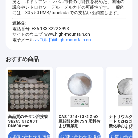
況と、ポドリアン・レバル市長の可能性を秘めた、国連の
議会やレトロセソ・デル・メルカドの可能性です。一般的
には、30 y 50 RMB/tonelada での支払いを調整します。
連絡先:
電話番号: +86 133 8222 3993
サイトのウェブ: www.high-mountain.cn
電子メール:
ハロルド@high-mountain.cn
おすすめ商品
家
高い山Chemは特別な化学生産で、技術の研究及び開発および輸
プロダクト
入及び輸出従事している専門の企業セクションである。会社はさ
高品質のチタン溶接管
CAS 1314-13-2 ZnO
ナトリウムクロ
SB265 Gr2 80T
亜鉛酸化物 75% 肥料お
ート C2H2ClNa
まざまな化学製品の生産に、貿易および研究及び開発焦点を合わ
DN600 mm
よび農業用
機化学および薬
せる。
ビデオ
GB/T3624-2023 シー
のための実験用
ムレスチタンとチタン
ライティング反
お問い合わせを送信
お問い合わせを送信
お問い合わせ