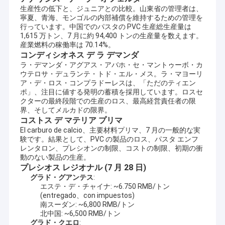
生産性の低下と、ジュニアとの比較。山東省の管理者は、
寧夏、青海、モンゴルの内部補償を維持するための管理を
行っています。中国でのパスタの PVC 生産総生産量は
1,615 万トン、7 月に約 94,400 トンの生産量を数えます。
産業燃料の稼働率は 70.14%。
コンディシオネス デ ラ デマンダ
ラ・デマンダ・アグアス・アバホ・セ・マントゥーボ・カ
ウテロサ・デュランテ・トド・エル・メス。ラ・マヨーリ
ア・デ・ロス・コンプラドーレスは、「ただのティエン
ポ」、注目に値する発明の蓄積を採用しています。ロスセ
クターの最終段階での生産のロス、最高経営責任者の限
界、そしてメルカドの限界。
コストス デ マテリア プリマ
El carburo de calcio、主要材料プリマ、7 月の一般的な実
験です。結果として、PVC の製品のロス、パスタ エンフ
レンタロン、プレシオンの制限、コストの制限、初期の衝
動のない製品の生産。
プレシオス レジオナル (7 月 28 日)
グラド・グアンテス
:
エステ・デ・チャイナ: ~6.750 RMB/トン
(entregado、con impuestos)
南スーダン: ~6,800 RMB/トン
北中国: ~6,500 RMB/トン
グラド・クエロ
: