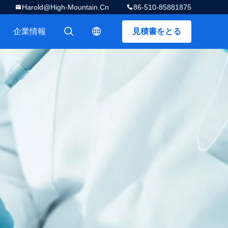
Harold@high-Mountain.cn
86-510-85881875
企業情報
見積書をとる
描述
描述