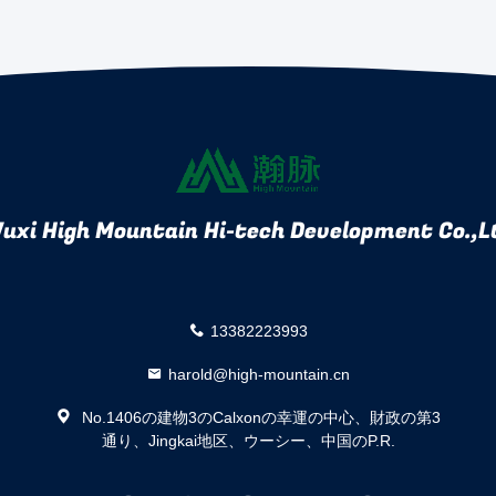
uxi High Mountain Hi-tech Development Co.,L
13382223993
harold@high-mountain.cn
No.1406の建物3のCalxonの幸運の中心、財政の第3
通り、Jingkai地区、ウーシー、中国のP.R.